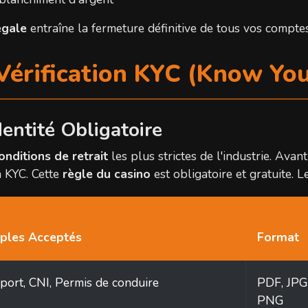
égale
entraîne la fermeture définitive de tous vos comptes
Vérification KYC (Know Yo
dentité Obligatoire
onditions de retrait
les plus strictes de l'industrie. Avan
n KYC. Cette
règle du casino
est obligatoire et gratuite. 
ples Acceptés
Format
port, CNI, Permis de conduire
PDF, JPG
PNG