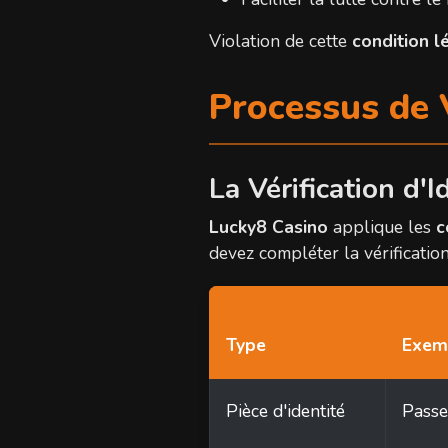
Violation de cette
condition l
Processus de 
La Vérification d'I
Lucky8 Casino
applique les
c
devez compléter la vérificatio
Type
Exem
Pièce d'identité
Passe