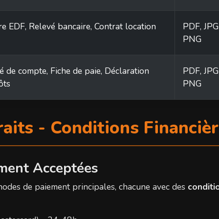
re EDF, Relevé bancaire, Contrat location
PDF, JPG
PNG
é de compte, Fiche de paie, Déclaration
PDF, JPG
ôts
PNG
aits - Conditions Financiè
ment Acceptées
odes de paiement principales, chacune avec des
conditi