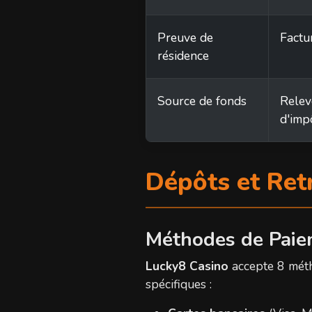
Preuve de
Factu
résidence
Source de fonds
Relev
d'imp
Dépôts et Retr
Méthodes de Paie
Lucky8 Casino
accepte 8 méth
spécifiques :