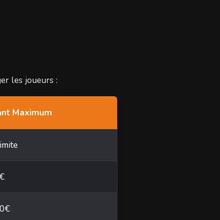
r les joueurs :
ant Maximum
imite
€
0€