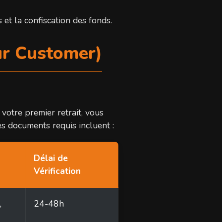
 et la confiscation des fonds.
ur Customer)
t votre premier retrait, vous
Les documents requis incluent :
Délai de
Vérification
,
24-48h