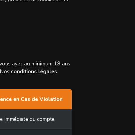
 vous ayez au minimum 18 ans
. Nos
conditions légales
ence en Cas de Violation
e immédiate du compte