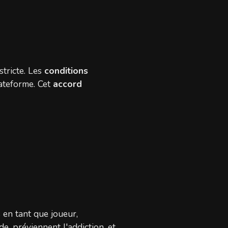
tricte. Les
conditions
lateforme. Cet
accord
 en tant que joueur,
e, préviennent l'addiction, et