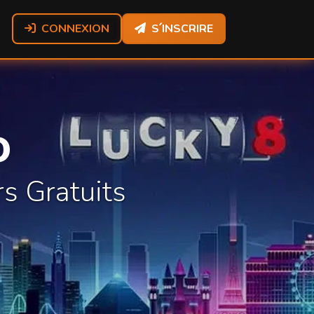
CONNEXION
S՛INSCRIRE
o
s Gratuits