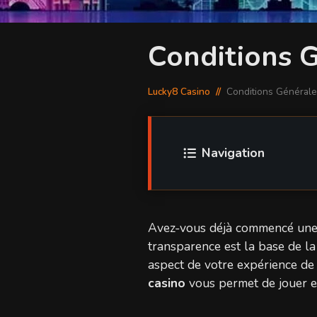
Conditions 
Lucky8 Casino
Conditions Générale
Navigation
Avez-vous déjà commencé une p
transparence est la base de l
aspect de votre expérience de j
casino
vous permet de jouer e