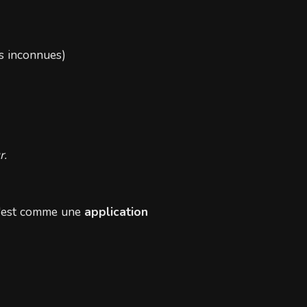
es inconnues)
r.
'est comme une
application