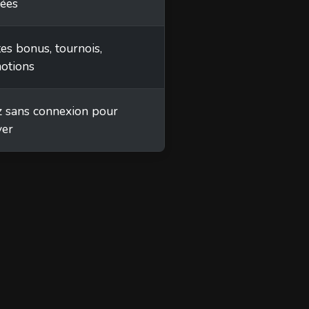
ées
es bonus, tournois,
otions
z sans connexion pour
yer