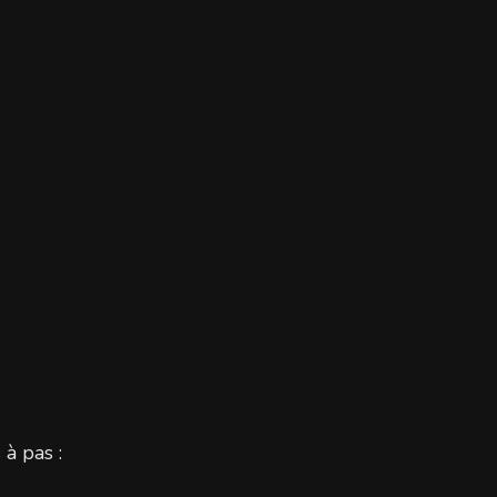
 à pas :