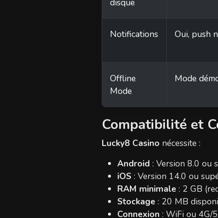
disque
Notifications
Oui, push n
Offline
Mode démo 
Mode
Compatibilité et 
Lucky8 Casino
nécessite :
Android
: Version 8.0 ou 
iOS
: Version 14.0 ou sup
RAM minimale
: 2 GB (r
Stockage
: 20 MB dispon
Connexion
: WiFi ou 4G/