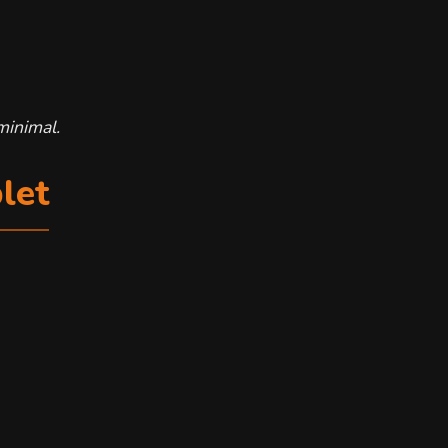
minimal.
let