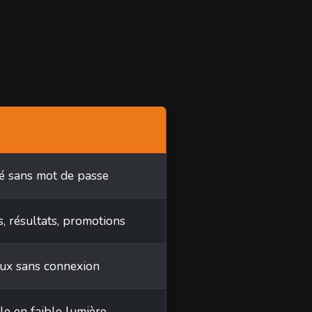
é sans mot de passe
, résultats, promotions
eux sans connexion
le en faible lumière