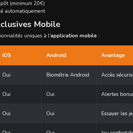
dépôt (minimum 20€)
té automatiquement
xclusives Mobile
ionnalités uniques à l'
application mobile
:
iOS
Android
Avantage
Oui
Biométrie Android
Accès sécuris
Oui
Oui
Alertes bonus
Oui
Oui
Essayer les j
Oui
Oui
Jeu confortab