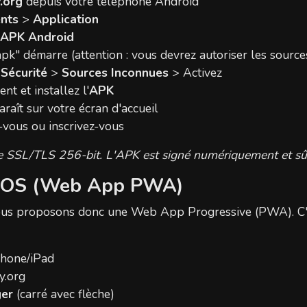
.org
depuis votre téléphone Android
nts
>
Application
l'APK Android
pk" démarre (attention : vous devrez autoriser les sourc
>
Sécurité
>
Sources Inconnues
> Activez
t et installez l'
APK
raît sur votre écran d'accueil
-vous ou inscrivez-vous
ise SSL/TLS 256-bit. L'APK est signé numériquement et sû
 iOS (Web App PWA)
ous proposons donc une Web App Progressive (PWA). C
Phone/iPad
y.org
ger
(carré avec flèche)