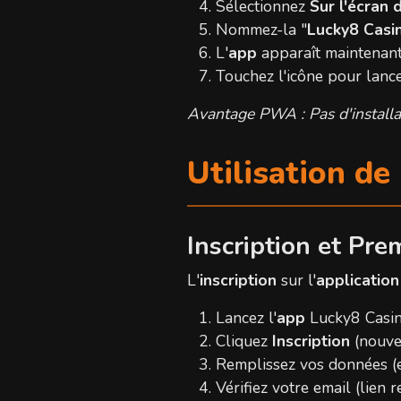
Sélectionnez
Sur l'écran 
Nommez-la "
Lucky8 Casi
L'
app
apparaît maintenant 
Touchez l'icône pour lance
Avantage PWA : Pas d'installat
Utilisation de
Inscription et Pre
L'
inscription
sur l'
applicatio
Lancez l'
app
Lucky8 Casi
Cliquez
Inscription
(nouvel
Remplissez vos données (e
Vérifiez votre email (lien