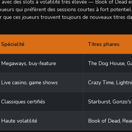
avec des slots à volatilité très élevée — Book of Dead e
ueurs qui préfèrent des sessions courtes à fort potentiel
 que ces joueurs trouvent toujours de nouveaux titres da
Spécialité
Titres phares
Megaways, buy-feature
The Dog House, G
Live casino, game shows
Crazy Time, Lightn
Classiques certifiés
Starburst, Gonzo's
Haute volatilité
Book of Dead, Rea