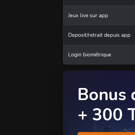
Jeux live sur app
Deposit/retrait depuis app
Login biométrique
Bonus 
+ 300 T