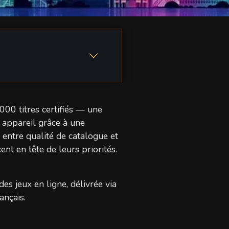
000 titres certifiés — une
 appareil grâce à une
 entre qualité de catalogue et
nt en tête de leurs priorités.
es jeux en ligne, délivrée via
ançais.