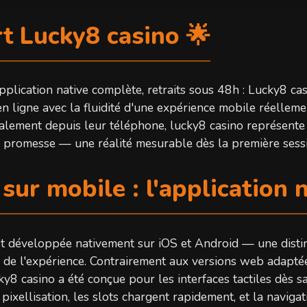
rt Lucky8 casino 🌟
application native complète, retraits sous 48h : Lucky8 c
n ligne avec la fluidité d'une expérience mobile réelleme
palement depuis leur téléphone, lucky8 casino représente
promesse — une réalité mesurable dès la première sessi
sur mobile : l'application n
st développée nativement sur iOS et Android — une distin
é de l'expérience. Contrairement aux versions web adapt
ky8 casino a été conçue pour les interfaces tactiles dès s
 pixellisation, les slots chargent rapidement, et la navigat