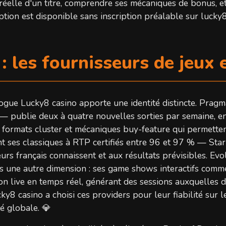
 réelle d'un titre, comprendre ses mécaniques de bonus, et
option est disponible sans inscription préalable sur luck
: les fournisseurs de jeux 
ogue Lucky8 casino apporte une identité distincte. Pragma
 — publie deux à quatre nouvelles sorties par semaine, 
, formats cluster et mécaniques buy-feature qui permette
t ses classiques à RTP certifiés entre 96 et 97 % — Star
eurs français connaissent et aux résultats prévisibles. Ev
ns une autre dimension : ses game shows interactifs co
on live en temps réel, générant des sessions auxquelles 
y8 casino a choisi ces providers pour leur fiabilité sur l
é globale. 💎