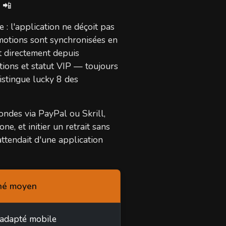
 📲
: l'application ne déçoit pas
romotions sont synchronisées en
at directement depuis
tions et statut VIP — toujours
istingue lucky 8 des
ondes via PayPal ou Skrill,
e, et initier un retrait sans
attendait d'une application
hé moyen
adapté mobile