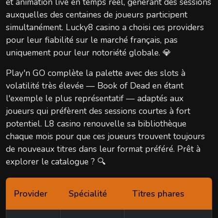
et animation live en temps réel, générant des sessions
auxquelles des centaines de joueurs participent
simultanément. Lucky8 casino a choisi ces providers
pour leur fiabilité sur le marché français, pas
uniquement pour leur notoriété globale. 💎
Play'n GO complète la palette avec des slots à
volatilité très élevée — Book of Dead en étant
l'exemple le plus représentatif — adaptés aux
joueurs qui préfèrent des sessions courtes à fort
potentiel. L8 casino renouvelle sa bibliothèque
chaque mois pour que ces joueurs trouvent toujours
de nouveaux titres dans leur format préféré. Prêt à
explorer le catalogue ? 🔍
Provider
Spécialité
Titres phares