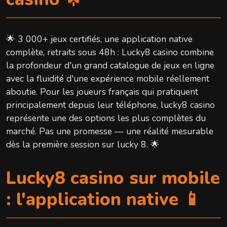
🌟 3 000+ jeux certifiés, une application native
complète, retraits sous 48h : Lucky8 casino combine
la profondeur d'un grand catalogue de jeux en ligne
avec la fluidité d'une expérience mobile réellement
aboutie. Pour les joueurs français qui pratiquent
principalement depuis leur téléphone, lucky8 casino
représente une des options les plus complètes du
marché. Pas une promesse — une réalité mesurable
dès la première session sur lucky 8. 🌟
Lucky8 casino sur mobile
: l'application native 📱