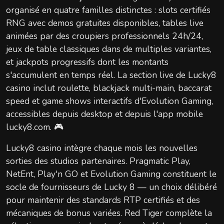
organisé en quatre familles distinctes : slots certifiés
RNG avec demos gratuites disponibles, tables live
animées par des croupiers professionnels 24h/24,
jeux de table classiques dans de multiples variantes,
et jackpots progressifs dont les montants
s'accumulent en temps réel. La section live de Lucky8
casino inclut roulette, blackjack multi-main, baccarat
speed et game shows interactifs d'Evolution Gaming,
accessibles depuis desktop et depuis l'app mobile
lucky8.com. 🎮
Lucky8 casino intègre chaque mois les nouvelles
sorties des studios partenaires. Pragmatic Play,
NetEnt, Play'n GO et Evolution Gaming constituent le
socle de fournisseurs de Lucky 8 — un choix délibéré
pour maintenir des standards RTP certifiés et des
mécaniques de bonus variées. Red Tiger complète la