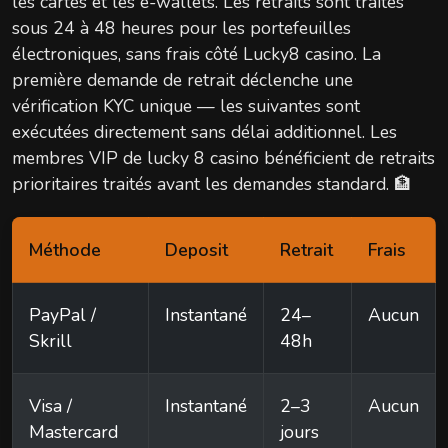
les cartes et les e-wallets. Les retraits sont traités
sous 24 à 48 heures pour les portefeuilles
électroniques, sans frais côté Lucky8 casino. La
première demande de retrait déclenche une
vérification KYC unique — les suivantes sont
exécutées directement sans délai additionnel. Les
membres VIP de lucky 8 casino bénéficient de retraits
prioritaires traités avant les demandes standard. 🏦
Méthode
Deposit
Retrait
Frais
PayPal /
Instantané
24–
Aucun
Skrill
48h
Visa /
Instantané
2–3
Aucun
Mastercard
jours