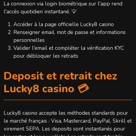
La connexion via login biométrique sur l'app rend
l'accès quotidien instantané. 💡
Accéder à la page officielle Lucky8 casino
Renseigner email, mot de passe et informations
personnelles
Valider l'email et compléter la vérification KYC
pour débloquer les retraits
Deposit et retrait chez
Lucky8 casino 💳
Lucky8 casino accepte les méthodes standards pour
le marché français : Visa, Mastercard, PayPal, Skrill et
virement SEPA. Les deposits sont instantanés pour