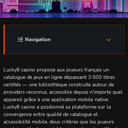
Navigation
Lucky8 casino propose aux joueurs français un
catalogue de jeux en ligne dépassant 3 000 titres
certifiés — une bibliothèque construite autour de
providers reconnus, accessible depuis n'importe quel
appareil grâce à une application mobile native.
Lucky8 casino a positionné sa plateforme sur la
convergence entre qualité de catalogue et
accessibilité mobile, deux critères que les joueurs