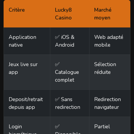
Critère
Lucky8
Marché
Casino
moyen
Application
✅ iOS &
Web adapté
native
Android
mobile
Jeux live sur
✅
Sélection
app
Catalogue
réduite
complet
Deposit/retrait
✅ Sans
Redirection
depuis app
redirection
navigateur
Login
✅
Partiel