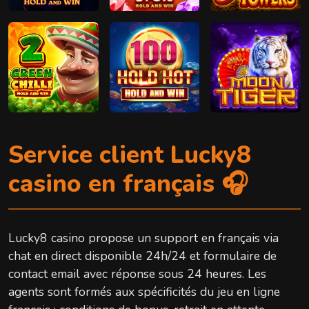
Service client Lucky8
casino en français 🎧
Lucky8 casino propose un support en français via
chat en direct disponible 24h/24 et formulaire de
contact email avec réponse sous 24 heures. Les
agents sont formés aux spécificités du jeu en ligne