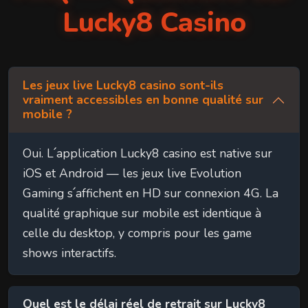
Lucky8 Casino
Les jeux live Lucky8 casino sont-ils
vraiment accessibles en bonne qualité sur
mobile ?
Oui. L՛application Lucky8 casino est native sur
iOS et Android — les jeux live Evolution
Gaming s՛affichent en HD sur connexion 4G. La
qualité graphique sur mobile est identique à
celle du desktop, y compris pour les game
shows interactifs.
Quel est le délai réel de retrait sur Lucky8